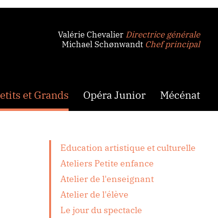
Valérie Chevalier
Directrice générale
Michael Schønwandt
Chef principal
etits et Grands
Opéra Junior
Mécénat
Education artistique et culturelle
Ateliers Petite enfance
Atelier de l'enseignant
Atelier de l'élève
Le jour du spectacle