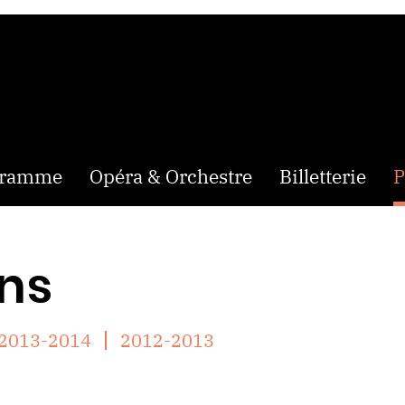
gramme
Opéra & Orchestre
Billetterie
P
ns
2013-2014
2012-2013