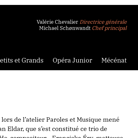
Valérie Chevalier
Directrice générale
Michael Schønwandt
Chef principal
etits et Grands
Opéra Junior
Mécénat
, lors de l’atelier Paroles et Musique mené
 Eldar, que s’est constitué ce trio de
 Ho, compositeur - Franciska Éry, metteuse