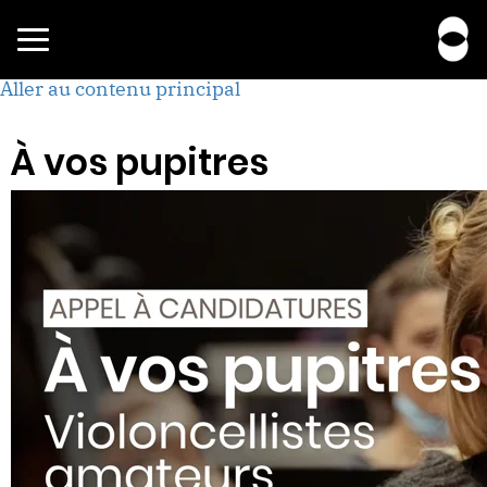
Toggle
navigation
Aller au contenu principal
À vos pupitres