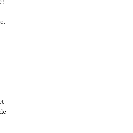
 !
e.
et
 de