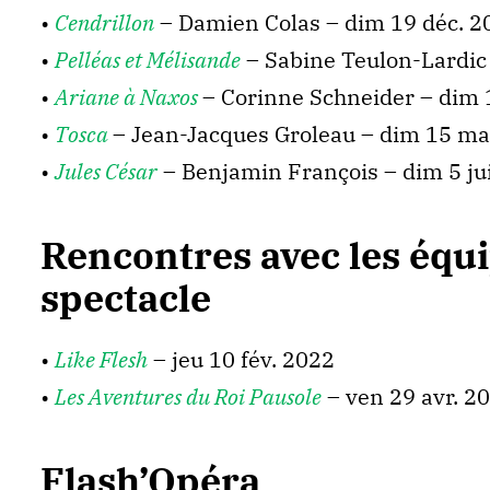
•
Cendrillon
– Damien Colas – dim 19 déc. 20
•
Pelléas et Mélisande
– Sabine Teulon-Lardic 
•
Ariane à Naxos
– Corinne Schneider – dim 1
•
Tosca
– Jean-Jacques Groleau – dim 15 mai 
•
Jules César
– Benjamin François – dim 5 jui
Rencontres avec les équip
spectacle
•
Like Flesh
– jeu 10 fév. 2022
•
Les Aventures du Roi Pausole
– ven 29 avr. 2
Flash’Opéra