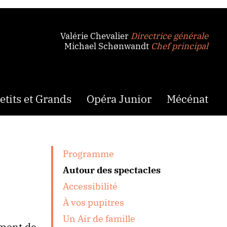
Valérie Chevalier
Directrice générale
Michael Schønwandt
Chef principal
etits et Grands
Opéra Junior
Mécénat
Programme
Autour des spectacles
Accessibilité
À vos pupitres
Un Air de famille
ement de