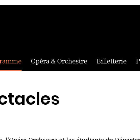
gramme
Opéra & Orchestre
Billetterie
P
ctacles
, l’Opéra Orchestre et les étudiants du Départ